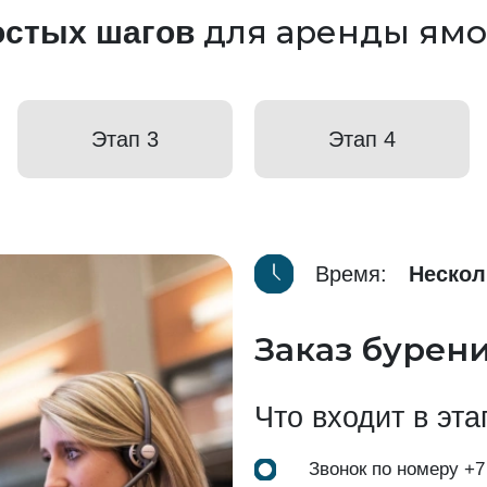
для аренды ямо
остых шагов
Этап 3
Этап 4
Время:
Нескол
Заказ бурен
Что входит в эта
Звонок по номеру
+7