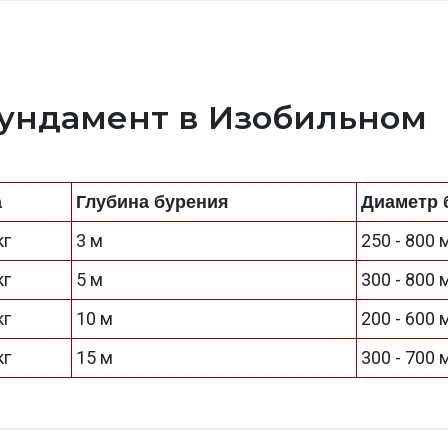
фундамент в Изобильном
а
Глубина бурения
Диаметр 
кг
3 м
250 - 800
кг
5 м
300 - 800
кг
10 м
200 - 600
кг
15 м
300 - 700