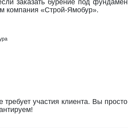
 если заказать бурение под фундаме
там компания «Строй-Ямобур».
ура
 требует участия клиента. Вы просто 
рантируем!