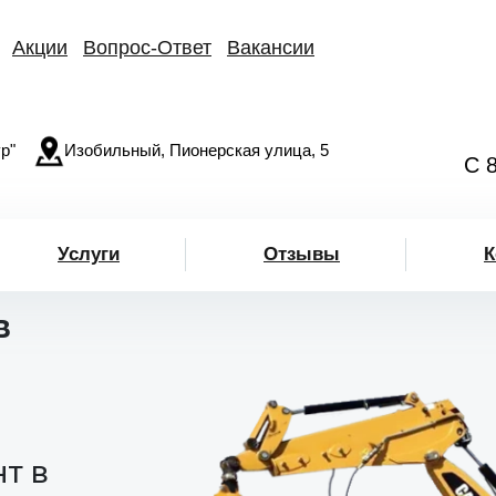
Акции
Вопрос-Ответ
Вакансии
р"
Изобильный, Пионерская улица, 5
С 
Услуги
Отзывы
К
в
нт в