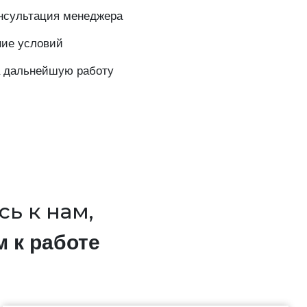
нсультация менеджера
ние условий
а дальнейшую работу
ь к нам,
м к работе