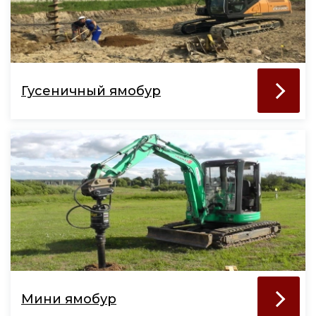
Гусеничный ямобур
Мини ямобур