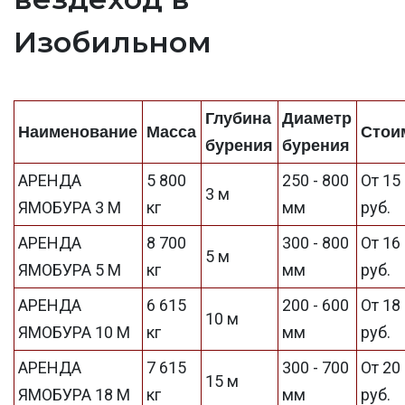
Изобильном
Глубина
Диаметр
Наименование
Масса
Стои
бурения
бурения
АРЕНДА
5 800
250 - 800
От 15
3 м
ЯМОБУРА 3 М
кг
мм
руб.
АРЕНДА
8 700
300 - 800
От 16
5 м
ЯМОБУРА 5 М
кг
мм
руб.
АРЕНДА
6 615
200 - 600
От 18
10 м
ЯМОБУРА 10 М
кг
мм
руб.
АРЕНДА
7 615
300 - 700
От 20
15 м
ЯМОБУРА 18 М
кг
мм
руб.